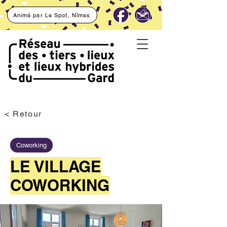
Animé par Le Spot, Nîmes
< Retour
Coworking
LE VILLAGE
COWORKING