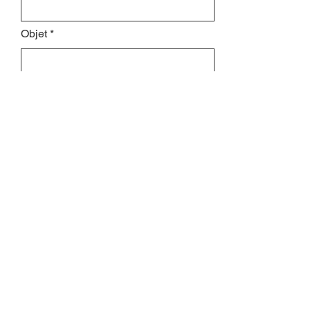
Objet
Laissez-nous un message...
Envoyer
INSCRIVEZ-VOUS