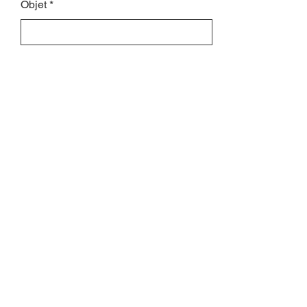
Objet
Laissez-nous un message...
Envoyer
INSCRIVEZ-VOUS