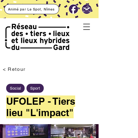
Animé par Le Spot, Nîmes
< Retour
Social
Sport
UFOLEP - Tiers
lieu "L'impact"