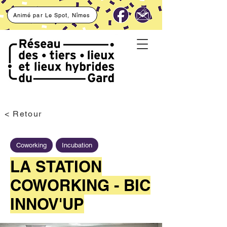
Animé par Le Spot, Nîmes
< Retour
Coworking
Incubation
LA STATION
COWORKING - BIC
INNOV'UP