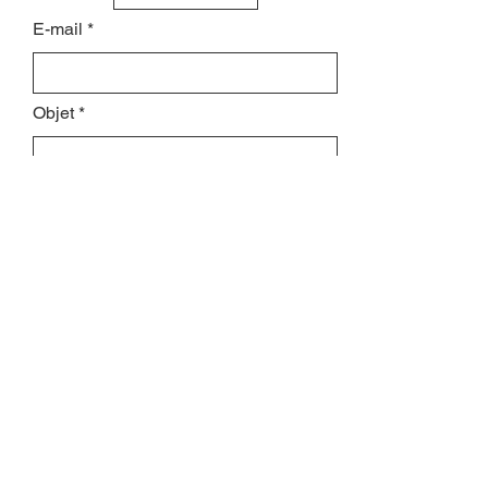
E-mail
Objet
Laissez-nous un message...
Envoyer
INSCRIVEZ-VOUS