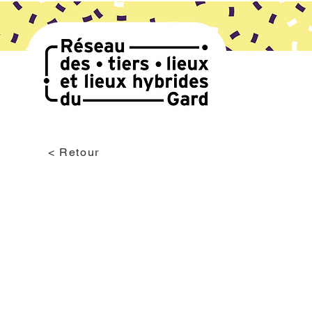
< Retour
Culture
Formation
Location d'espaces
L'USINE D'