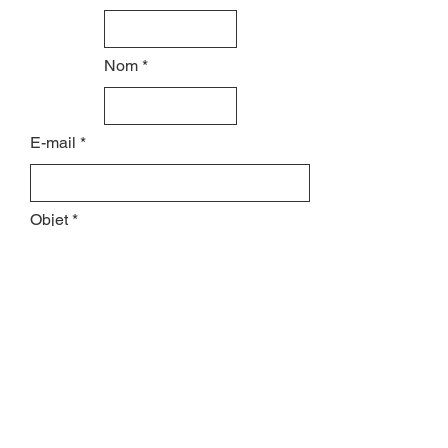
Nom
E-mail
Objet
Laissez-nous un message...
Envoyer