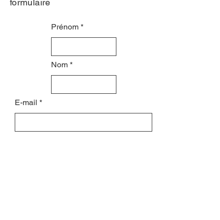
formulaire
Prénom
Nom
E-mail
Objet
Laissez-nous un message...