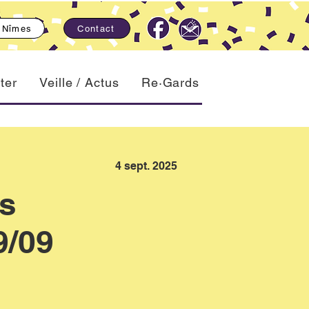
, Nîmes
Contact
ter
Veille / Actus
Re·Gards
4 sept. 2025
rs
9/09