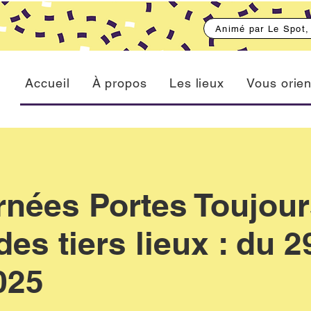
Animé par Le Spot
Accueil
À propos
Les lieux
Vous orien
nées Portes Toujou
es tiers lieux : du 2
025