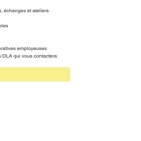
, échanges et ateliers 
bles
ératives employeuses
du DLA qui vous contactera