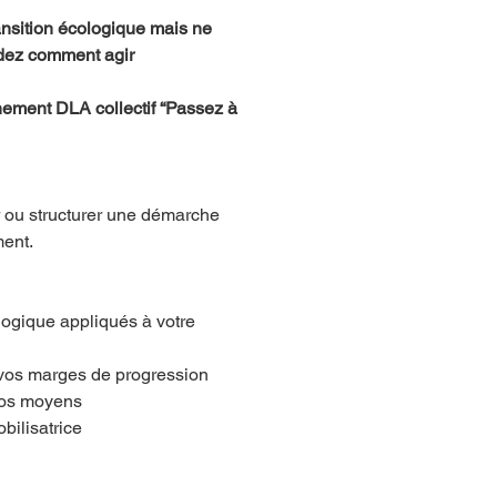
ansition écologique mais ne 
dez comment agir 
nement DLA collectif “Passez à 
r ou structurer une démarche 
ment.
logique appliqués à votre 
er vos marges de progression
 vos moyens
obilisatrice