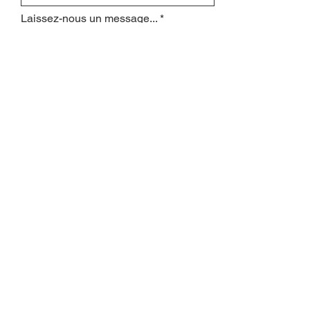
Laissez-nous un message...
Envoyer
INSCRIVEZ-VOUS